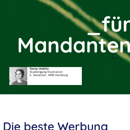
_fü
Mandante
Fanny Undritz
Studiengang Illustration
5. Semester, HAW Hamburg
Die beste Werbung