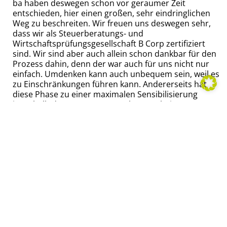
ba haben deswegen schon vor geraumer Zeit
entschieden, hier einen großen, sehr eindringlichen
Weg zu beschreiten. Wir freuen uns deswegen sehr,
dass wir als Steuerberatungs- und
Wirtschaftsprüfungsgesellschaft B Corp zertifiziert
sind. Wir sind aber auch allein schon dankbar für den
Prozess dahin, denn der war auch für uns nicht nur
einfach. Umdenken kann auch unbequem sein, weil es
zu Einschränkungen führen kann. Andererseits hat
diese Phase zu einer maximalen Sensibilisierung
innerhalb der ganzen Unternehmung, bei unseren
Kolleg:innen, in unserem Umfeld, Netzwerk, auch bei
unseren Mandanten geführt. Umso besser. Was hinter
dem B Corp Zertifikat steckt, einen Eindruck von
Prozess und Tragweite, erfahrt Ihr
…
» hier